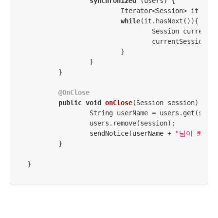
synchronized
 (users) {

			Iterator<Session> it = users.keySet().iterator();

while
(it.hasNext()){

				Session currentSession = it.next();

				currentSession
			}

		}

	}

@OnClose
public
void
onClose
(Session session)
thro
		String userName = users.get(session);

		users.remove(session);

		sendNotice(userName + 
"님이 퇴장하
	}
