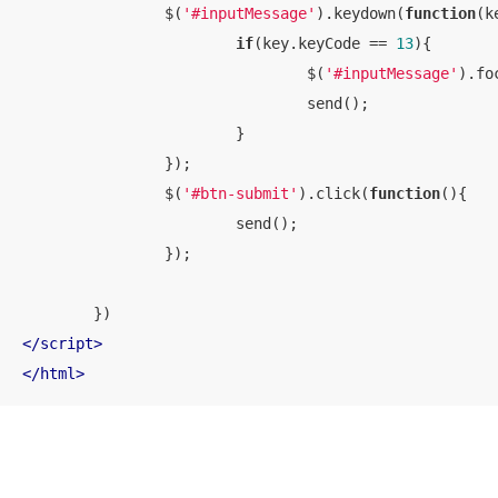
		$(
'#inputMessage'
).keydown(
function
(
k
if
(key.keyCode == 
13
){

				$(
'#inputMessage'
).fo
				send();

			}

		});

		$(
'#btn-submit'
).click(
function
(
)
{

			send();

		});

</
script
>
</
html
>