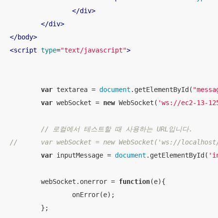
</
div
>
</
div
>
</
body
>
<
script
type
=
"text/javascript"
>
var
 textarea = 
document
.getElementById(
"messa
var
 webSocket = 
new
 WebSocket(
'ws://ec2-13-12
// 로컬에서 테스트할 때 사용하는 URL입니다.
// 	var webSocket = new WebSocket('ws://localho
var
 inputMessage = 
document
.getElementById(
'i
	webSocket.onerror = 
function
(
e
)
{

		onError(e);

	};
