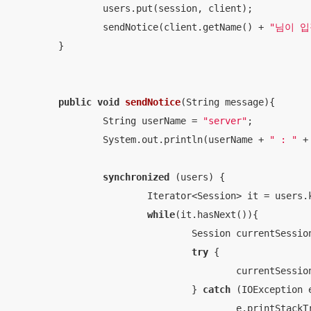
		users.put(session, client);

		sendNotice(client.getName() + 
"님이 입
	}

public
void
sendNotice
(String message)
{

		String userName = 
"server"
;

		System.out.println(userName + 
" : "
 +
synchronized
 (users) {

			Iterator<Session> it = users.keySet().iterator();

while
(it.hasNext()){

				Session currentSession = it.next();

try
 {

					currentSe
				} 
catch
 (IOException e
					e.printStackTrace();
