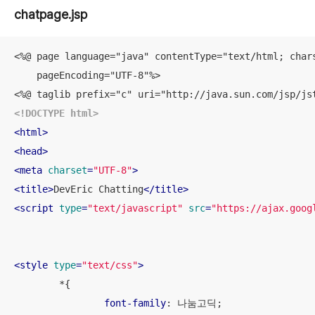
chatpage.jsp
<%@ page language="java" contentType="text/html; chars
    pageEncoding="UTF-8"%>

<!DOCTYPE 
html
>
<
html
>
<
head
>
<
meta
charset
=
"UTF-8"
>
<
title
>
DevEric Chatting
</
title
>
<
script
type
=
"text/javascript"
src
=
"https://ajax.goog
<
style
type
=
"text/css"
>
	*{

font-family
: 나눔고딕;
