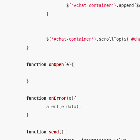
			$(
'#chat-container'
).append($c
		}

		$(
'#chat-container'
).scrollTop($(
'#ch
	}

function
onOpen
(
e
)
{

	}

function
onError
(
e
)
{

		alert(e.data);

	}

function
send
(
)
{
