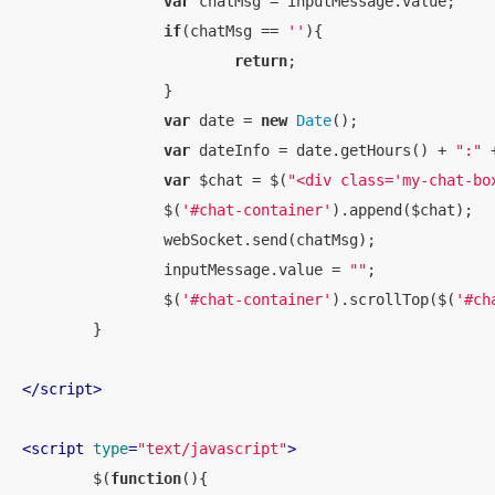
var
 chatMsg = inputMessage.value;

if
(chatMsg == 
''
){

return
;

		}

var
 date = 
new
Date
();

var
 dateInfo = date.getHours() + 
":"
 
var
 $chat = $(
"<div class='my-chat-bo
		$(
'#chat-container'
).append($chat);

		webSocket.send(chatMsg);

		inputMessage.value = 
""
;

		$(
'#chat-container'
).scrollTop($(
'#ch
	}

</
script
>
<
script
type
=
"text/javascript"
>
	$(
function
(
)
{
