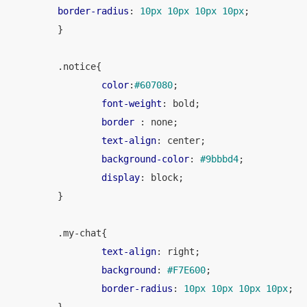
border-radius
: 
10px
10px
10px
10px
;

	}

.notice
{

color
:
#607080
;

font-weight
: bold;

border
 : none;

text-align
: center;

background-color
: 
#9bbbd4
;

display
: block;

	}

.my-chat
{

text-align
: right;

background
: 
#F7E600
;

border-radius
: 
10px
10px
10px
10px
;
