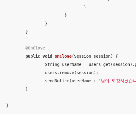
				}

			}

		}

	}

@OnClose
public
void
onClose
(Session session)
{

		String userName = users.get(session).getName();

		users.remove(session);

		sendNotice(userName + 
"님이 퇴장하셨습니
	}
