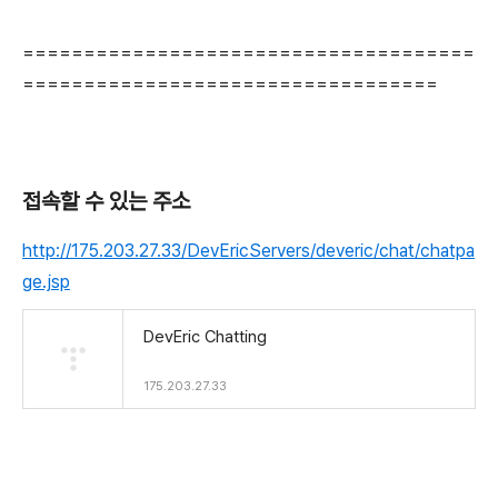
=====================================
==================================
접속할 수 있는 주소
http://175.203.27.33/DevEricServers/deveric/chat/chatpa
ge.jsp
DevEric Chatting
175.203.27.33