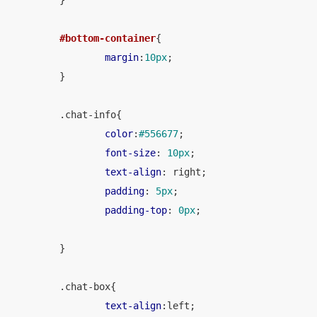
	}

#bottom-container
{

margin
:
10px
;

	}

.chat-info
{

color
:
#556677
;

font-size
: 
10px
;

text-align
: right;

padding
: 
5px
;

padding-top
: 
0px
;

	}

.chat-box
{

text-align
:left
;
