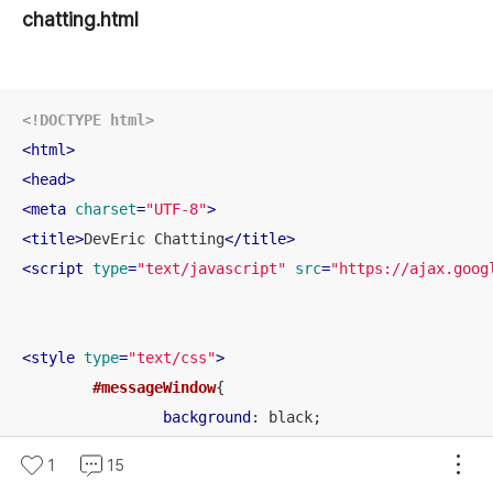
chatting.html
<!DOCTYPE 
html
>
<
html
>
<
head
>
<
meta
charset
=
"UTF-8"
>
<
title
>
DevEric Chatting
</
title
>
<
script
type
=
"text/javascript"
src
=
"https://ajax.goog
<
style
type
=
"text/css"
>
#messageWindow
{

background
: black;

color
: greenyellow;

1
15
	}
