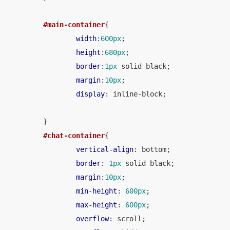
#main-container
{

width
:
600px
;

height
:
680px
;

border
:
1px
 solid black;

margin
:
10px
;

display
: inline-block;

	}

#chat-container
{

vertical-align
: bottom;

border
: 
1px
 solid black;

margin
:
10px
;

min-height
: 
600px
;

max-height
: 
600px
;

overflow
: scroll;
