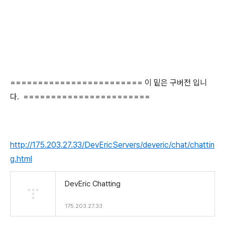
======================== 이 밑은 구버전 입니
다. =======================
http://175.203.27.33/DevEricServers/deveric/chat/chattin
g.html
DevEric Chatting
175.203.27.33