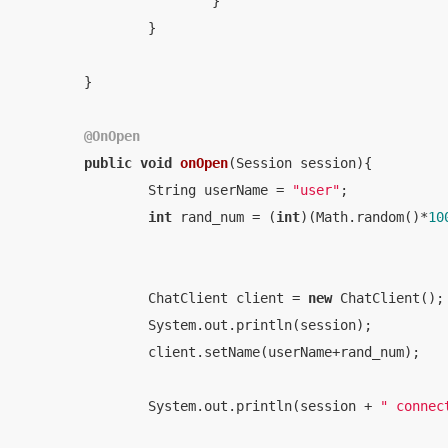
			}

		}

	}

@OnOpen
public
void
onOpen
(Session session)
{

		String userName = 
"user"
;

int
 rand_num = (
int
)(Math.random()*
10
		ChatClient client = 
new
 ChatClient();

		System.out.println(session);

		client.setName(userName+rand_num);

		System.out.println(session + 
" connec