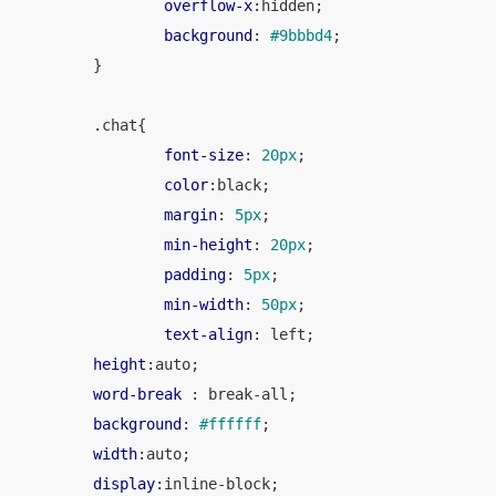
overflow-x
:hidden;

background
: 
#9bbbd4
;

	}

.chat
{

font-size
: 
20px
;

color
:black;

margin
: 
5px
;

min-height
: 
20px
;

padding
: 
5px
;

min-width
: 
50px
;

text-align
: left;

height
:auto;

word-break
 : break-all;

background
: 
#ffffff
;

width
:auto;

display
:inline-block;
