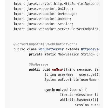
import
import
import
import
import
import
 javax.websocket.server.ServerEndpoint;

@ServerEndpoint("/webChatServer")
public
class
WebChatServer
extends
HttpServlet
{

private
static
 Map<Session,String> users 
@OnMessage
public
void
onMsg
(String message, Session
		String userName = users.get(session);

		System.out.println(userName + 
" :
synchronized
 (users) {

			Iterator<Session> it = users.keySet().iterator();

while
(it.hasNext()){

				Session currentSession = it.next();
