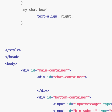
	}

.my-chat-box
{

text-align
: right;

	}

</
style
>
</
head
>
<
body
>
<
div
id
=
"main-container"
>
<
div
id
=
"chat-container"
>
</
div
>
<
div
id
=
"bottom-container"
>
<
input
id
=
"inputMessage"
type
<
input
id
=
"btn-submit"
type
=
"