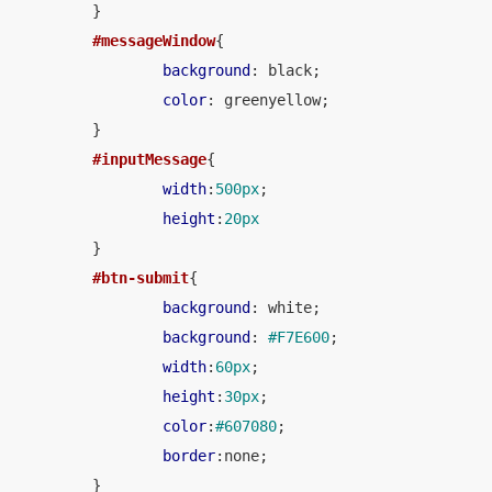
	}

#messageWindow
{

background
: black;

color
: greenyellow;

	}

#inputMessage
{

width
:
500px
;

height
:
20px
	}

#btn-submit
{

background
: white;

background
: 
#F7E600
;

width
:
60px
;

height
:
30px
;

color
:
#607080
;

border
:none;

	}
