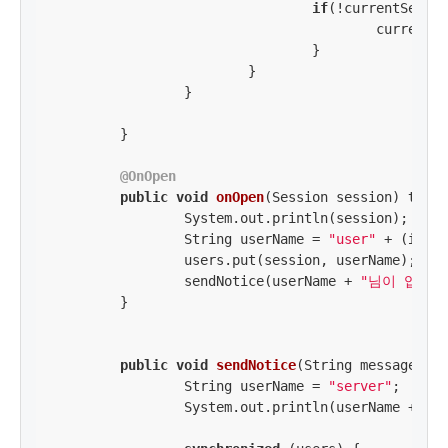
if
(!currentSessio
					curr
				}

			}

		}

	}

@OnOpen
public
void
onOpen
(Session session)
throw
		System.out.println(session);

		String userName = 
"user"
 + (
int
)(
		users.put(session, userName);

		sendNotice(userName + 
"님이 입장하
	}

public
void
sendNotice
(String message)
th
		String userName = 
"server"
;

		System.out.println(userName + 
" :