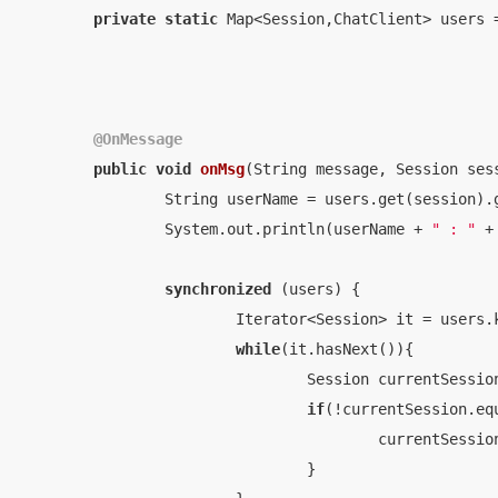
private
static
 Map<Session,ChatClient> users 
@OnMessage
public
void
onMsg
(String message, Session ses
		String userName = users.get(session).getName();

		System.out.println(userName + 
" : "
 +
synchronized
 (users) {

			Iterator<Session> it = users.keySet().iterator();

while
(it.hasNext()){

				Session currentSession = it.next();

if
(!currentSession.equ
					currentSe
				}
