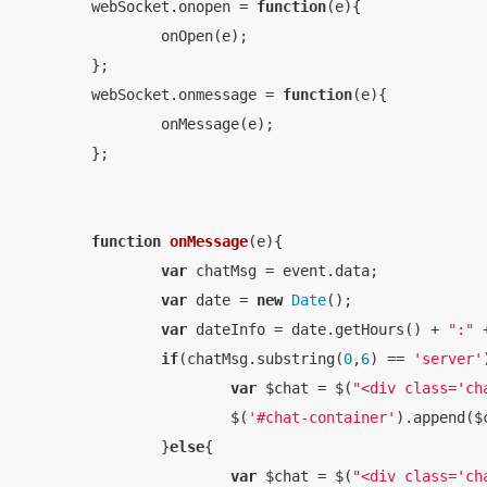
	webSocket.onopen = 
function
(
e
)
{

		onOpen(e);

	};

	webSocket.onmessage = 
function
(
e
)
{

		onMessage(e);

	};

function
onMessage
(
e
)
{

var
 chatMsg = event.data;

var
 date = 
new
Date
();

var
 dateInfo = date.getHours() + 
":"
 
if
(chatMsg.substring(
0
,
6
) == 
'server'
var
 $chat = $(
"<div class='ch
			$(
'#chat-container'
).append($c
		}
else
{

var
 $chat = $(
"<div class='ch