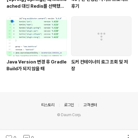
ached 대신 Redis를 선택했을
후기
까?
Java Version 변경 후 Gradle
도커 컨테이너의 로그 조회 및 저
Build가 되지 않을 때
장
의안내
티스토리
로그인
고객센터
© Daum Corp.