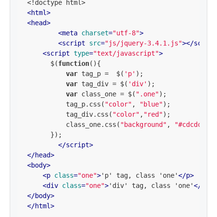
<
html
>
<
head
>
<
meta
charset
=
"utf-8"
>
<
script
src
=
"js/jquery-3.4.1.js"
>
</
script
<
script
type
=
"text/javascript"
>
      $(
function
(
)
{

var
 tag_p =  $(
'p'
);

var
 tag_div = $(
'div'
);

var
 class_one = $(
".one"
);

          tag_p.css(
"color"
, 
"blue"
);

          tag_div.css(
"color"
,
"red"
);

          class_one.css(
"background"
, 
"#cdcdcd"
);

      });

</
script
>
</
head
>
<
body
>
<
p
class
=
"one"
>
'p' tag, class 'one'
</
p
>
<
div
class
=
"one"
>
'div' tag, class 'one'
</
div
>
</
body
>
</
html
>