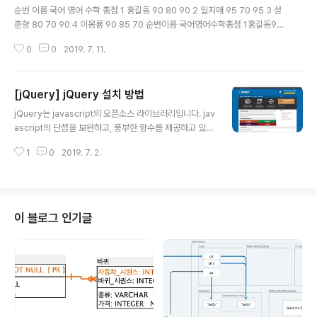
E[ attr ^= value ..
순번 이름 국어 영어 수학 총점 1 홍길동 90 80 90 2 일지매 95 70 95 3 성
춘향 80 70 90 4 이몽룡 90 85 70 순번이름 국어영어수학총점 1홍길동90
8090 2일지매957095 3성춘향807090 4이몽룡908570
0
0
2019. 7. 11.
[jQuery] jQuery 설치 방법
글 내용
jQuery는 javascript의 오픈소스 라이브러리입니다. jav
ascript의 단점을 보완하고, 풍부한 함수를 제공하고 있습
니다. jQuery를 설치하기 위해서는 일단 jQuery 홈페이
1
0
2019. 7. 2.
지로 들어가야 합니다. 아래 링크를 클릭하면 jQuery 홈페
이지로 들어갈 수 있습니다. https://jquery.com/ jQuer
y What is jQuery? jQuery is a fast, small, and feat
ure-rich JavaScript library. It makes things like
HTML document traversal and manipulation, ev
이 블로그 인기글
ent handling, animation, and Ajax much simpler
with an easy-to-use API ..