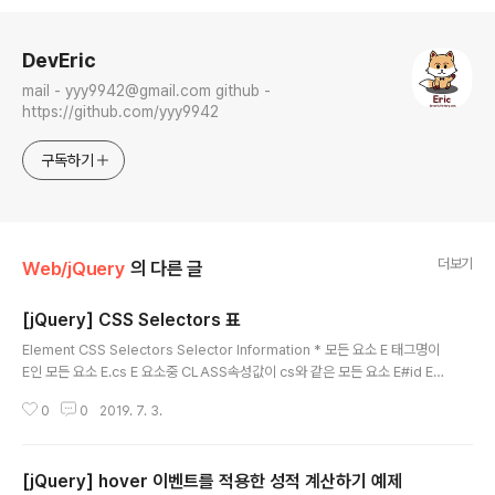
로그 정보
DevEric
mail - yyy9942@gmail.com github -
https://github.com/yyy9942
구독하기
더보기
Web/jQuery
의 다른 글
[jQuery] CSS Selectors 표
글 내용
Element CSS Selectors Selector Information * 모든 요소 E 태그명이
E인 모든 요소 E.cs E 요소중 CLASS속성값이 cs와 같은 모든 요소 E#id E요
소중 ID속성값이 id인 요소 E, E2 모든 E, E2요소 E E2 E의 자식 요소인 모든
0
0
2019. 7. 3.
E2요소 E > E2 E의 바로 아래 자식요소중 모든 E2요소 E + E2 E 바로 다음 형
제요소에 있는 E2요소 E ~ E2 E 다음에 나도는 형제 요소중 모든 E2요소 Attri
bute CSS Selectors Selector Information E[ attr ] attr 속성을 가지고
[jQuery] hover 이벤트를 적용한 성적 계산하기 예제
있는 모든 E요소들 E[ attr = value ] attr 속성의 값이 vlaue인 모든 E 요소들
글 내용