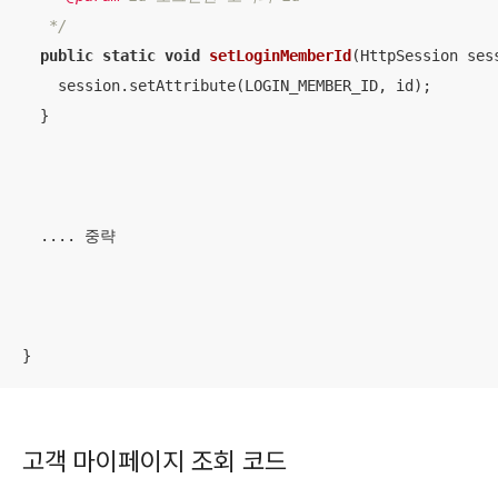
   */
public
static
void
setLoginMemberId
(HttpSession ses
    session.setAttribute(LOGIN_MEMBER_ID, id);

  }

  .... 중략

}
고객 마이페이지 조회 코드