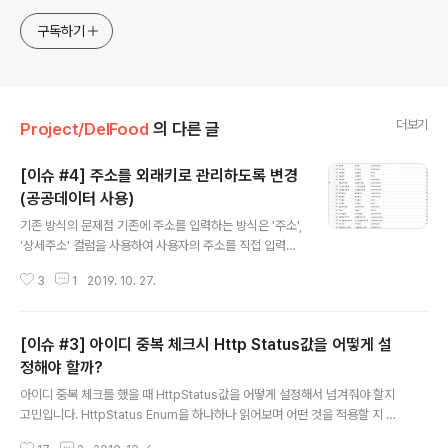
구독하기
더보기
Project/DelFood
의 다른 글
[이슈 #4] 주소를 외래키로 관리하도록 변경
(공공데이터 사용)
글 내용
기존 방식의 문제점 기존에 주소를 입력하는 방식은 '주소',
'상세주소' 컬럼을 사용하여 사용자의 주소를 직접 입력받
는 식이였습니다. 당연히 이 주소들은 공통적인 포맷으로
3
1
2019. 10. 27.
관리하기도 어렵고, 주소 체계를 변경한다면 모든 테이블
의 주소 체계를 전부 변경해야 했습니다. 간단하게, 변경 전
회원 테이블은 다음과 같이 생겼습니다. MEMBER Table
[이슈 #3] 아이디 중복 체크시 Http Status값을 어떻게 설
Schema 위 방식과 같이 주소를 직접 입력하도록 한다면,
주소를 이용한 좌표 검색, 입력한 주소 별 정렬 등 주소 관
정해야 할까?
글 내용
리가 어려울 것이라 생각됩니다. 또한 도로명주소와 지번
아이디 중복 체크를 했을 때 HttpStatus값을 어떻게 설정해서 넘겨줘야 할지
주소의 관리도 어렵게 되어 테이블의 변경이 필요하다고
고민입니다. HttpStatus Enum을 하나하나 읽어보며 어떤 것을 적용할 지 고
판단하였습니다. 1. 주소 정보를 공공데이터에서 가져오기
민해보았습니다. ID 중복체크 소스코드 /** * 회원가입 시 아이디의 중복체크
'공공데이터포털'에서는 도로명주소, 지번주소, 좌표 등의