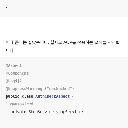
}
이제 준비는 끝났습니다. 실제로 AOP를 적용하는 로직을 작성합
니다
@Aspect
@Component
@Log4j2
@SuppressWarnings("unchecked")
public
class
AuthCheckAspect
{

@Autowired
private
 ShopService shopService;

  ....
