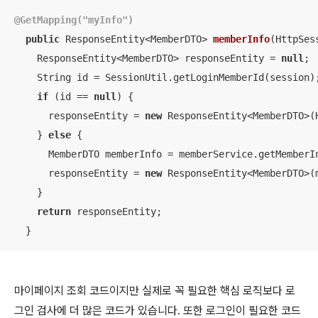
@GetMapping("myInfo")
public
 ResponseEntity<MemberDTO> 
memberInfo
(HttpSes
    ResponseEntity<MemberDTO> responseEntity = 
null
;

    String id = SessionUtil.getLoginMemberId(session);
if
 (id == 
null
) {

      responseEntity = 
new
 ResponseEntity<MemberDTO>(H
    } 
else
 {

      MemberDTO memberInfo = memberService.getMemberIn
      responseEntity = 
new
 ResponseEntity<MemberDTO>(m
    }

return
 responseEntity;

  }
마이페이지 조회 코드이지만 실제로 꼭 필요한 핵심 로직보다 로
그인 검사에 더 많은 코드가 있습니다. 또한 로그인이 필요한 코드