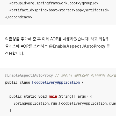
  <groupId>org.springframework.boot</groupId>

  <artifactId>spring-boot-starter-aop</artifactId>

</dependency>
의존성을 추가해 준 후 이제 AOP를 사용하겠습니다! 라고 최상위
클래스에 AOP를 스캔하는
@EnableAspectJAutoProxy
를
적용합니다.
@EnableAspectJAutoProxy
// 최상위 클래스에 적용해야 AOP
public
class
FoodDeliveryApplication
{

public
static
void
main
(String[] args)
{

    SpringApplication.run(FoodDeliveryApplication.clas
  }
