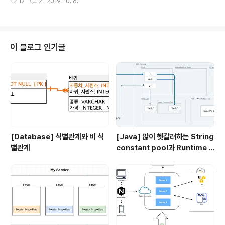
17
2
2019. 10. 6.
를 진행한다. * 아이디 중복체크는 회원가입 아이디 입력 후, 회원가입 요청시
데이터를 가지고 있는..
두번 진행한다. * 아이디 중복체크를 한 후 회원가입 버튼을 누를 때 까지 동일
한 아이디로 누군가 가입한다면 PK Error가 발생되고 * 실제로 회원가입이 진
행되지 않을 수 있기 때문에 회원가입을 눌렀을 때 한번 더 실행하는 것이 좋다.
* @param id * @return */ @GetMapping("idCheck/{id}") public R
이 블로그 인기글
esponseEntity idCheck(..
[Database] 식별관계와 비 식
[Java] 많이 헷갈려하는 String
별관계
constant pool과 Runtime C
onstant pool, Class file co
nstant pool