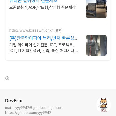
퓨리존 탈취장치 전문제조
오존탈취기,AOP,닥트형,삽입형 주문제작
http://www.koreawifi.or.kr
광고
(주)한국와이파이 특허,벤처 빠른상담
가능
기업 와이파이 설계전문, ICT, 프로젝트,
IOT, IT기획컨설팅, 건축, 통신 어디서나 끊
김없이! 와이파이특허 보유, 다양한 시공경험
을 가진 전문성있는 기업
(새창열림)
로그 정보
DevEric
mail - yyy9942@gmail.com github -
https://github.com/yyy9942