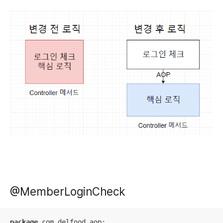
@MemberLoginCheck
package
 com.delfood.aop;
