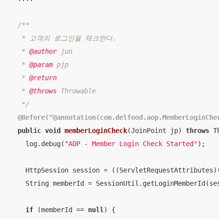
/**

   * 고객의 로그인을 체크한다.

   * 
@author
 jun

   * 
@param
 pjp

   * 
@return
   * 
@throws
 Throwable

   */
@Before("@annotation(com.delfood.aop.MemberLoginChe
public
void
memberLoginCheck
(JoinPoint jp)
throws
 T
    log.debug(
"AOP - Member Login Check Started"
);

    HttpSession session = ((ServletRequestAttributes)
    String memberId = SessionUtil.getLoginMemberId(ses
if
 (memberId == 
null
) {
