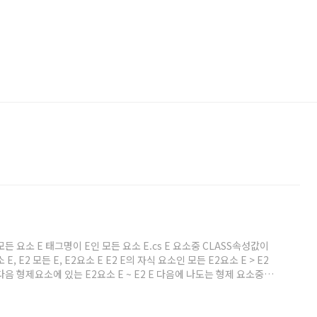
ion * 모든 요소 E 태그명이 E인 모든 요소 E.cs E 요소중 CLASS속성값이
E, E2 모든 E, E2요소 E E2 E의 자식 요소인 모든 E2요소 E > E2
 다음 형제요소에 있는 E2요소 E ~ E2 E 다음에 나도는 형제 요소중
nformation E[ attr ] attr 속성을 가지고 있는 모든 E요소들 E[ attr
r ^= value ..