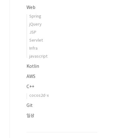
Web
Spring
jQuery
JSP
Servlet
Infra
javascript
Kotlin
AWS
C++
cocos2d-x
Git
일상