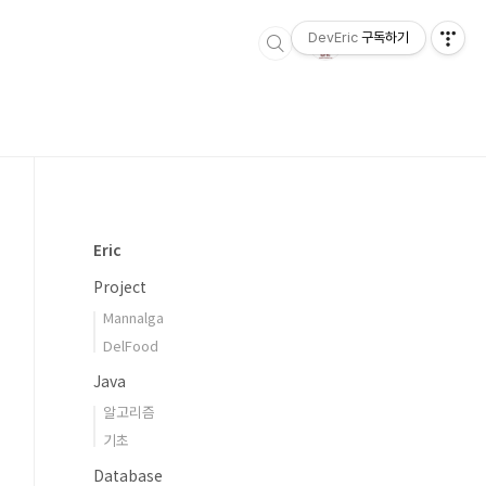
DevEric
구독하기
Eric
Project
Mannalga
DelFood
Java
알고리즘
기초
Database