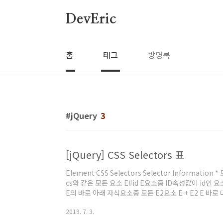
본문 바로가기
DevEric
홈
태그
방명록
jQuery
3
[jQuery] CSS Selectors 표
Element CSS Selectors Selector Informat
cs와 같은 모든 요소 E#id E요소중 ID속성값이 id인 요소 
E의 바로 아래 자식요소중 모든 E2요소 E + E2 E 바로
모든 E2요소 Attribute CSS Selectors Selector I
2019. 7. 3.
= value ] attr 속성의 값이 vlaue인 모든 E 요소들 E[ att