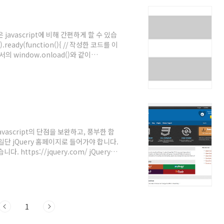
은 javascript에 비해 간편하게 할 수 있습
ready(function(){ // 작성한 코드를 이
에서의 window.onload()와 같이
ment문서의 text가 모두 로드가 끝났을 때 발생
$(function(){ // 이곳에 작성한 코
 함수 $()함수는 괄호 안에 있는 선택자를 정의하여
javascript의 단점을 보완하고, 풍부한 함
일단 jQuery 홈페이지로 들어가야 합니다.
https://jquery.com/ jQuery
ure-rich JavaScript library. It makes
ulation, event handling,
to-use API ..
1