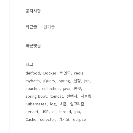
공지사항
최근글
인기글
최근댓글
태그
delfood
Docker
백엔드
redis
mybatis
jQuery
spring
설정
jstl
apache
collection
java
톰캣
spring boot
tomcat
선택자
서블릿
Kubernetes
log
백준
알고리즘
servlet
JSP
el
thread
jpa
Cache
selector
카카오
eclipse