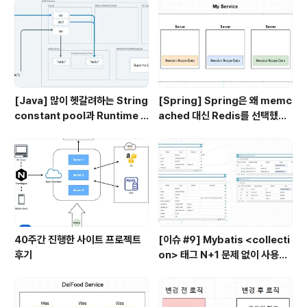
[Java] 많이 헷갈려하는 String
[Spring] Spring은 왜 memc
constant pool과 Runtime C
ached 대신 Redis를 선택했을
onstant pool, Class file co
까?
nstant pool
40주간 진행한 사이트 프로젝트
[이슈 #9] Mybatis <collecti
후기
on> 태그 N+1 문제 없이 사용하
기