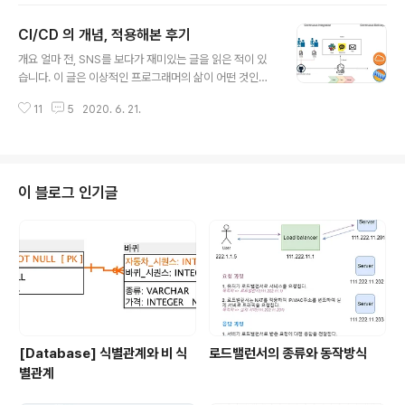
한 모든 종속성을 제거할 수 있다는 장점이 있습니다. 한번
CI/CD 의 개념, 적용해본 후기
구성해놓은 환경으로 다른 서버에서 구동시키더라도 이동
글 내용
한 서버에서 다시 환경 세팅을 해주지 않아도 된다는 편리
개요 얼마 전, SNS를 보다가 재미있는 글을 읽은 적이 있
함을 가지고 있습니다. 가상머신 가상 머신은 Host OS위
습니다. 이 글은 이상적인 프로그래머의 삶이 어떤 것인지
에 하이퍼바이저를 이용하여 물리적인 장치를 가상화합니
를 그린듯한 글이었습니다. 출근과 퇴근이 자유롭고 소스
다. 가상화된 머신에는 그에 맞는 OS를 설치해주어야 하며
11
5
2020. 6. 21.
코드 관리가 잘 되어있어서 버그는 간단하게 3줄 정도를
이때문에 아주 작은 애플리케이션을 가상화하더라도 OS
고치면 된다는 등 꽤나 흥미로운 내용이니 궁금하신 분은
로 인해 큰 용량을 가지고 있는 무거운 가상 머신..
여기서 읽어보시길 바랍니다. 캡처본이 여기저기 돌아다니
니 한 번쯤 읽어 보신 분들도 꽤 많을 거 같네요. CI/CD는
위에 있는 글에서 한마디로 정의하고 있습니다. 개발 - 빌
이 블로그 인기글
드 - 테스트 - 배포까지의 전 과정을 자동화하는 것이 바로
CI/CD의 핵심 개념입니다. CI, CD의 개념 짧게 개념잡기
CI (Continuous Integration)란 여러 개발자가 작성하
거나 수정한 소스를 지속적으로 통합하고 테스트하는 것을
뜻합니..
[Database] 식별관계와 비 식
로드밸런서의 종류와 동작방식
별관계