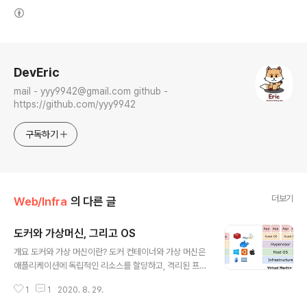
(새창열림)
로그 정보
DevEric
mail - yyy9942@gmail.com github -
https://github.com/yyy9942
구독하기
더보기
Web/Infra
의 다른 글
도커와 가상머신, 그리고 OS
글 내용
개요 도커와 가상 머신이란? 도커 컨테이너와 가상 머신은
애플리케이션에 독립적인 리소스를 할당하고, 격리된 프로
세스를 실행할 수 있다는 장점이 있어서 널리 쓰이는 기술
1
1
2020. 8. 29.
입니다. 가상머신과 컨테이너 모두 어떤 서버 환경에서 구
동하더라도 독립적인 리소스로 구동되기 때문에 서버에 대