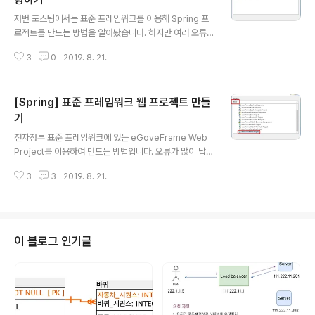
글 내용
저번 포스팅에서는 표준 프레임워크를 이용해 Spring 프
로젝트를 만드는 방법을 알아봤습니다. 하지만 여러 오류
때문에 실제로는 사용하기 어려운 상태이고, 이번 포스팅
3
0
2019. 8. 21.
인 직접 Spring을 생성하여 세팅하는 방법을 통해 프로젝
트를 만들어보겠습니다. Ctrl + n을 누른 후 Spring을 검
색해주세요. Spring Project를 누른 후 Next를 눌러주
[Spring] 표준 프레임워크 웹 프로젝트 만들
세요! 이번에는 Spring MVC Project를 생성해보겠습니
다. 다음 창이 뜬다면 Yes를 눌러주세요. 패키징 이름은 일
기
글 내용
반적으로 사용하는 URL을 반대로 적은 후, 모듈 이름을 적
전자정부 표준 프레임워크에 있는 eGoveFrame Web
어주는 방식입니다. 제가 공부하고 있는 ddit의 경우 ddit.
Project를 이용하여 만드는 방법입니다. 오류가 많이 납니
or.kr의 URL을 가지고있으니 kr.or.ddit 형태로 만들 수
다! 어떻게 만드는 지만 알아본 후, 다음 포스팅부터 직접 s
있습니다. Finish를 눌러 생성해주..
3
3
2019. 8. 21.
pring을 만들어보겠습니다. 이클립스에서 Ctrl + n 을 누
른 후, eGov를 검색해주세요. 아래쪽에 있는 eGovFra
me Web Project를 선택해준 후 Next를 눌러주세요. 다
음과 같이 설정해준 후 Next를 눌러주세요. Target Runt
ime에는 사용하는 Tomcat 서버를, Dynamic Web Mo
이 블로그 인기글
dule version은 일반적으로 사용하는 3.0버전을 사용하
겠습니다. 예제소스를 생성하고 싶다면 Generate Exam
ple을 체크해주신 후, Finish를 눌러 끝내주시면 됩니다.
예제 소스 없이 생성..