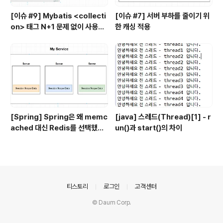
[이슈 #9] Mybatis <collecti
[이슈 #7] 서버 부하를 줄이기 위
on> 태그 N+1 문제 없이 사용하
한 캐싱 적용
기
[Spring] Spring은 왜 memc
[java] 스레드(Thread)[1] - r
ached 대신 Redis를 선택했을
un()과 start()의 차이
까?
의안내
티스토리
로그인
고객센터
© Daum Corp.