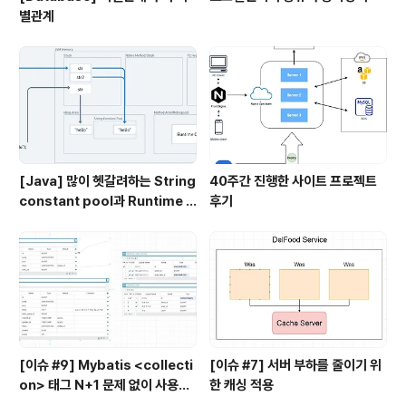
별관계
[Java] 많이 헷갈려하는 String
40주간 진행한 사이트 프로젝트
constant pool과 Runtime C
후기
onstant pool, Class file co
nstant pool
[이슈 #9] Mybatis <collecti
[이슈 #7] 서버 부하를 줄이기 위
on> 태그 N+1 문제 없이 사용하
한 캐싱 적용
기