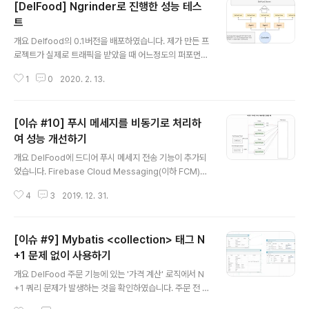
[DelFood] Ngrinder로 진행한 성능 테스
트
글 내용
개요 Delfood의 0.1버전을 배포하였습니다. 제가 만든 프
로젝트가 실제로 트래픽을 받았을 때 어느정도의 퍼포먼스
를 보여주는지 측정해보기로 했습니다. 사용한 부하 발생
1
0
2020. 2. 13.
기는 Ngrinder입니다. 정석 대로라면 직접 Tomcat에 설
치하고 각종 환경을 세팅해야 하지만 보다 간편하게 만들
어져 있는 Docker 이미지를 받아 사용하였습니다. Ngrin
[이슈 #10] 푸시 메세지를 비동기로 처리하
der의 부하 발생 구조 Ngrinder는 크게 Controller, Ag
ent 두 가지로 구성되어 있습니다. 실제 트래픽은 Agent
여 성능 개선하기
글 내용
에서 발생시키고 그 Agent를 Controller에서 관리합니
개요 DelFood에 드디어 푸시 메세지 전송 기능이 추가되
다. 그림으로 보면 다음과 같이 볼 수 있겠네요. 스크립트
었습니다. Firebase Cloud Messaging(이하 FCM)을
작성 과정 Ngrinder에서 부하를 발생시키기 위해서는 Gr
기반으로 앱, 웹으로 사용자에게 푸시 메세지 전송 기능을
oovy Script 작성이 필요합니다. 회원..
4
3
2019. 12. 31.
제작하였습니다. 여러 사용자에게 순차적으로 푸시 메세지
를 전송할 수도 있고, 한 명의 사용자에게 푸시 메세지를 전
송할 수도 있습니다. 원한다면 하나의 topic을 따르는 사
[이슈 #9] Mybatis <collection> 태그 N
용자들에게도 일괄적으로 전송할 수 있습니다. 당장 구현
을 할 때는 몰랐지만 구현을 다 마치고 곰곰히 코드를 보며
+1 문제 없이 사용하기
글 내용
생각해 보니 의문점이 떠올랐습니다. '푸시메세지를 보낼
개요 DelFood 주문 기능에 있는 '가격 계산' 로직에서 N
사용자가 엄청 많아지면 어떻게 되는거지?' 라는 생각이 들
+1 쿼리 문제가 발생하는 것을 확인하였습니다. 주문 전 가
었습니다. 변경 전 로직 한 사용자에게 푸시 메세지를 전송
격을 계산하는 기능이었는데 for문을 돌며 select query