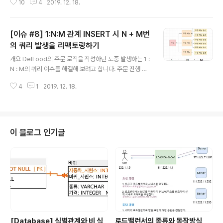
하는 로직은 다음과 같습니다. 1. 사용자가 가지고 있는 토
10
4
2019. 12. 18.
를 날리고, 또 mybatis의 collection 태그를 잘못 사용하
큰들을 조회..
여 꽤 느린 로직이었습니다. 변경 전 요청과 결과 값 [ { "m
enuId": "1", "count": "1", "options": [ { "optionId":
[이슈 #8] 1:N:M 관계 INSERT 시 N + M번
"1" }, { "optionId": "9" } ] }, { "menuId": "4", "count":
"2", "options": [ { "optionId": "4" } ] } ] { "menus": [
의 쿼리 발생을 리팩토링하기
글 내용
{ "id": 1, "name": "바사칸치킨", "price": 3000, "opti
개요 DelFood의 주문 로직을 작성하던 도중 발생하는 1 :
on..
N : M의 쿼리 이슈를 해결해 보려고 합니다. 주문 진행 로
직 고객이 메뉴를 선택합니다. 해당 메뉴에 대한 옵션을 선
4
1
2019. 12. 18.
택합니다. 여러 메뉴를 선택한 고객이 주문을 진행합니다
이 과정에서 주문 - 주문 메뉴 - 주문 메뉴 옵션은 1 : N : M
의 관계를 가집니다. 이 관계를 다중 for문을 돌며 쿼리를
호출하게 된다면 많은 DB요청이 발생하게 됩니다. 처음 만
든 다중 for문을 단 3번의 insert문을 호출하는 것으로 변
이 블로그 인기글
경해보겠습니다. 개선 방향 1. 데이터베이스 스키마상 문제
가 있는 테이블을 수정할 것입니다. 관계가 있는 테이블 입
력 시 (주문메뉴 - 주문메뉴 옵션) 해당 부모 데이터의 PK
가 필요합니다. 하지만 변경 전 DB 테이블은 ..
[Database] 식별관계와 비 식
로드밸런서의 종류와 동작방식