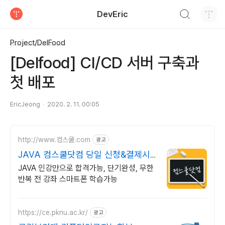
검색하기
DevEric
티스토리
Project/DelFood
[Delfood] CI/CD 서버 구축과
첫 배포
EricJeong
2020. 2. 11. 00:05
http://www.컴스쿨.com
광고
JAVA 컴스쿨닷컴 당일 신청&결제시
기프티콘!
JAVA 인강만으로 합격가능, 단기완성, 무한
반복 전 강좌 스마트폰 학습가능
https://ce.pknu.ac.kr/
광고