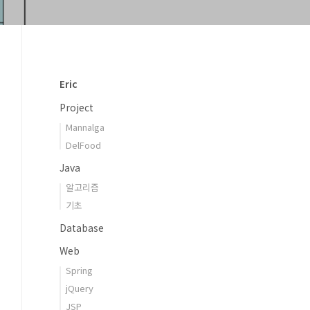
Eric
Project
Mannalga
DelFood
Java
알고리즘
기초
Database
Web
Spring
jQuery
JSP