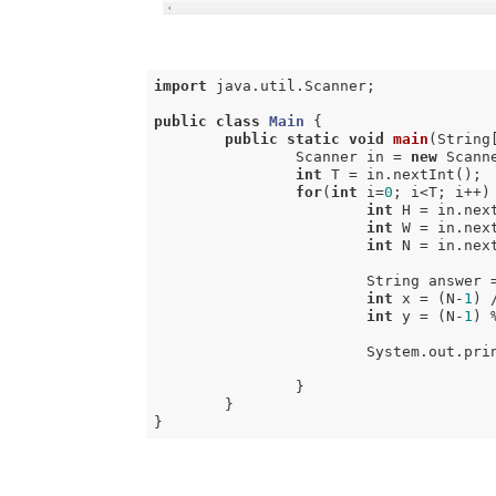
import
 java.util.Scanner;

public
class
Main
{

public
static
void
main
(String
		Scanner in = 
new
 Scanne
int
 T = in.nextInt();

for
(
int
 i=
0
; i<T; i++) 
int
 H = in.next
int
 W = in.next
int
 N = in.next
			String answer 
int
 x = (N-
1
) 
int
 y = (N-
1
) 
			System.out.pr
		}

	}

}