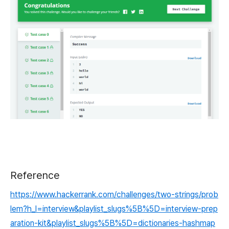
Reference
https://www.hackerrank.com/challenges/two-strings/prob
lem?h_l=interview&playlist_slugs%5B%5D=interview-prep
aration-kit&playlist_slugs%5B%5D=dictionaries-hashmap