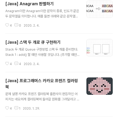
[Java] Anagram 판별하기
글 내용
Anagram이란 Anagram이란 문자의 종류, 빈도가 같은
두 문자열을 의미합니다. 예를 들면 아래와 같은 문자열은
Anagram입니다. abcd acdb ttmt mttt bobobo ob
4
0
2020. 2. 4.
obob 두 문자열이 Anagram인지 판별하기 위해서 저는
다음과 같은 알고리즘을 사용할 것입니다. 1. 문자열을 문
자 배열로 변환한다. 2. 문자 배열을 정렬한다. 3. 정렬된
[Java] 스택 두 개로 큐 구현하기
문자 배열이 같은지 비교한다. 문자열을 정렬한 후 비교해
글 내용
서 같다면 문자의 종류, 빈도가 같으니 Anagram이라 할
Stack 두 개로 Queue 구현방법 스택 두 개를 준비한다.
수 있습니다. 코드 import java.util.Arrays; public cla
Stack 1 : add() 할 때만 사용할 것입니다. (추가할 때만
ss Anagram { public static boolean isAnagram(S
사용) Stack 2 : peek(), poll() 을 할 때 사용할 것입니
tring str1, String str2) { // 1...
4
4
2020. 2. 4.
다. (읽는 연산이 필요할 때 사용) 2. add 1번 스택에 원소
를 넣는다. 3. poll 1. 1번 스택에 있는 원소들을 모드 2번
스택으로 옮긴다. 이 때 원소들의 순서가 바뀐다. (큐의 순
[Java] 프로그래머스 카카오 프렌즈 컬러링
서와 동일하게 됨) 2. 2번 스택에서 pop시킨다. 만약 2번
스택이 비어있지 않다면 1번 과정을 생략한다. 2번 스택이
북
글 내용
비어있지 않은 상태로 1번 과정을 진행하면 원소들의 순서
문제 설명 카카오 프렌즈 컬러링북 출판사의 편집자인 어
가 뒤죽박죽으로 섞일 수 있다. 4. size 두 스택에 있는 원
피치는 네오에게 컬러링북에 들어갈 원화를 그려달라고 부
소들의 합을 반환합니다. 코드 import java.util.St..
탁하여 여러 장의 그림을 받았다. 여러 장의 그림을 난이도
4
1
2020. 1. 29.
순으로 컬러링북에 넣고 싶었던 어피치는 영역이 많으면
색칠하기가 까다로워 어려워진다는 사실을 발견하고 그림