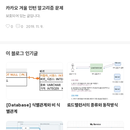
의 난이도를 영역의 수로 정의하였다. (영역이란 상하좌우
카카오 겨울 인턴 알고리즘 문제
로 연결된 같은 색상의 공간을 의미한다.) 그림에 몇 개의
글 내용
영역이 있는지와 가장 큰 영역의 넓이는 얼마인지 계산하
보호되어 있는 글입니다.
는 프로그램을 작성해보자. 위의 그림은 총 12개 영역으로
이루어져 있으며, 가장 넓은 영역은 어피치의 얼굴면으로
0
0
2019. 11. 9.
넓이는 120이다. 입력 형식 입력은 그림의 크기를 나타내
는 m과 n, 그리고 그림을 나타내는 m × n 크기의 2차원
배열 picture로 주어진다. 제한조..
이 블로그 인기글
[Database] 식별관계와 비 식
로드밸런서의 종류와 동작방식
별관계