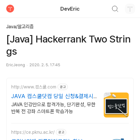
검색하기
DevEric
티스토리
Java/알고리즘
[Java] Hackerrank Two Strin
gs
EricJeong
2020. 2. 5. 17:45
http://www.컴스쿨.com
광고
JAVA 컴스쿨닷컴 당일 신청&결제시
기프티콘!
JAVA 인강만으로 합격가능, 단기완성, 무한
반복 전 강좌 스마트폰 학습가능
https://ce.pknu.ac.kr/
광고