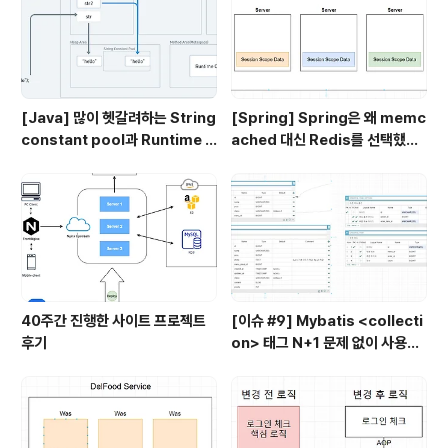
[Java] 많이 헷갈려하는 String
[Spring] Spring은 왜 memc
constant pool과 Runtime C
ached 대신 Redis를 선택했을
onstant pool, Class file co
까?
nstant pool
40주간 진행한 사이트 프로젝트
[이슈 #9] Mybatis <collecti
후기
on> 태그 N+1 문제 없이 사용하
기