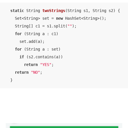
static
 String 
twoStrings
(String s1, String s2)
{

    Set<String> set = 
new
 HashSet<String>();

    String[] c1 = s1.split(
""
);

for
 (String a : c1)

      set.add(a);

for
 (String a : set)

if
 (s2.contains(a))

return
"YES"
;

return
"NO"
;

  }