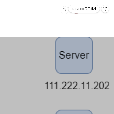
DevEric
구독하기