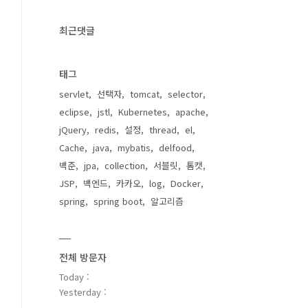
최근댓글
태그
servlet
선택자
tomcat
selector
eclipse
jstl
Kubernetes
apache
jQuery
redis
설정
thread
el
Cache
java
mybatis
delfood
백준
jpa
collection
서블릿
톰캣
JSP
백엔드
카카오
log
Docker
spring
spring boot
알고리즘
전체 방문자
Today :
Yesterday :