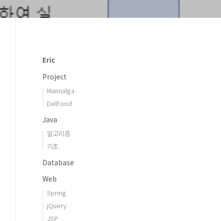
Eric
Project
Mannalga
DelFood
Java
알고리즘
기초
Database
Web
Spring
jQuery
JSP