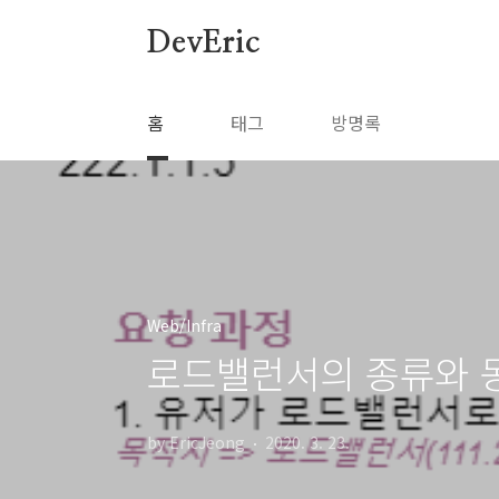
본문 바로가기
DevEric
홈
태그
방명록
Web/Infra
로드밸런서의 종류와 
by EricJeong
2020. 3. 23.