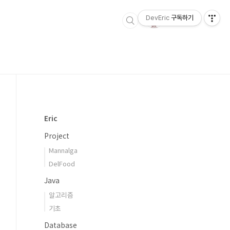
DevEric
구독하기
Eric
Project
Mannalga
DelFood
Java
알고리즘
기초
Database