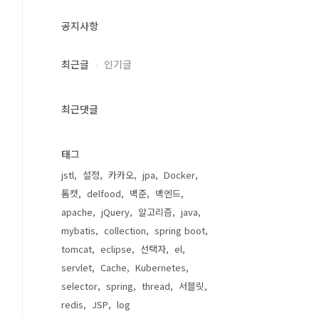
공지사항
최근글
인기글
최근댓글
태그
jstl
설정
카카오
jpa
Docker
톰캣
delfood
백준
백엔드
apache
jQuery
알고리즘
java
mybatis
collection
spring boot
tomcat
eclipse
선택자
el
servlet
Cache
Kubernetes
selector
spring
thread
서블릿
redis
JSP
log