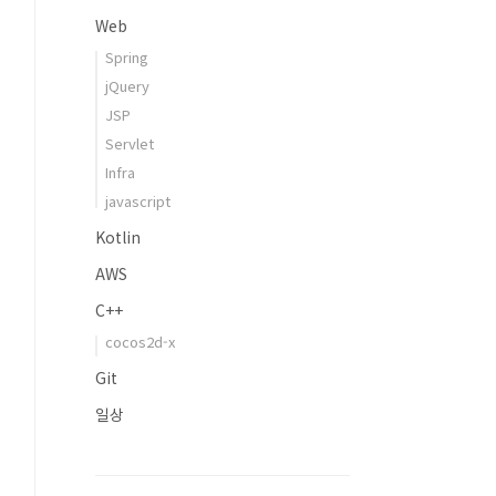
Web
Spring
jQuery
JSP
Servlet
Infra
javascript
Kotlin
AWS
C++
cocos2d-x
Git
일상