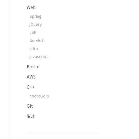
Web
Spring
jQuery
JSP
Servlet
Infra
javascript
Kotlin
AWS
C++
cocos2d-x
Git
일상