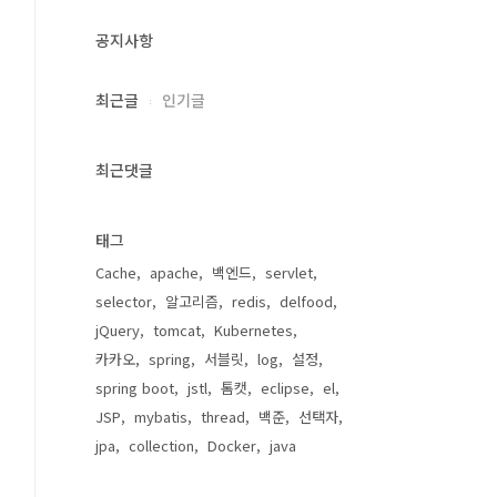
공지사항
최근글
인기글
최근댓글
태그
Cache
apache
백엔드
servlet
selector
알고리즘
redis
delfood
jQuery
tomcat
Kubernetes
카카오
spring
서블릿
log
설정
spring boot
jstl
톰캣
eclipse
el
JSP
mybatis
thread
백준
선택자
jpa
collection
Docker
java