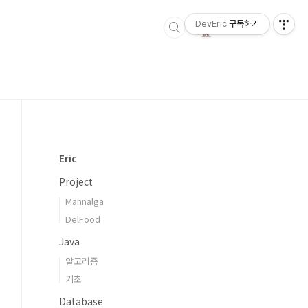
DevEric
구독하기
Eric
Project
Mannalga
DelFood
Java
알고리즘
기초
Database