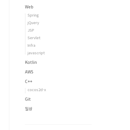
Web
Spring
jQuery
JSP
Servlet
Infra
javascript
Kotlin
AWS
C++
cocos2d-x
Git
일상