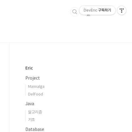
DevEric
구독하기
Eric
Project
Mannalga
DelFood
Java
알고리즘
기초
Database