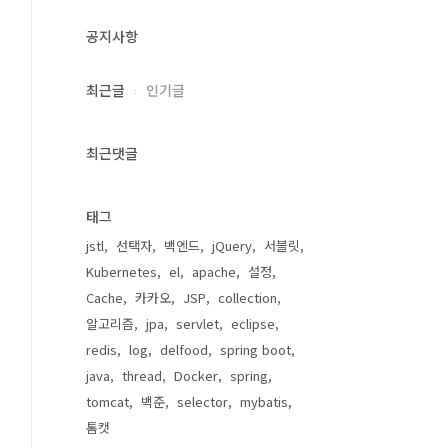
공지사항
최근글
인기글
최근댓글
태그
jstl
선택자
백엔드
jQuery
서블릿
Kubernetes
el
apache
설정
Cache
카카오
JSP
collection
알고리즘
jpa
servlet
eclipse
redis
log
delfood
spring boot
java
thread
Docker
spring
tomcat
백준
selector
mybatis
톰캣