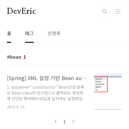
본문 바로가기
DevEric
홈
태그
방명록
bean
1
[Spring] XML 설정 기반 Bean autowire 속성 정리
1. autowire="constructor" Bean으로 등록
된 Bean class의 인스턴스시 콜백되는 생성자
에 선언된 파라메터 타입과 일치하는 설정파일에
등록된 빈이 존재하면 해당 빈의 인스턴스를 생
2019. 8. 23.
성자에 주입합니다. 2. autowire="byName"
Bean으로 등록된 Bean class의 인스턴스 직후
설정파일에 선언된 다른 빈의 인스턴스를 주입될
1
메서드 선언으로 취득 활용.(메서드 선언시의 메