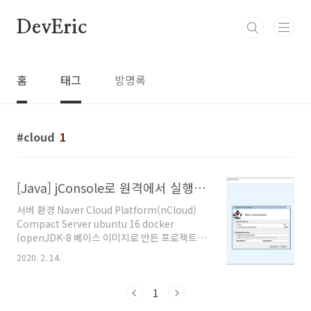
본문 바로가기
DevEric
홈
태그
방명록
cloud
1
[Java] jConsole로 원격에서 실행중인 JVM 모니터링하기
서버 환경 Naver Cloud Platform(nCloud)
Compact Server ubuntu 16 docker
(openJDK-8 베이스 이미지로 만든 프로젝트가
올라갑니다) 프로젝트 Spring boot 2.2
2020. 2. 14.
maven JDK 8 모니터링 환경 Windows10
PRO Oracle JDK 8 jConsole 도커 이미지 작성
도커 이미지를 만들 때 참조하는 DockerFile을
1
다음과 같이 작성했습니다. FROM ascdc/jdk8