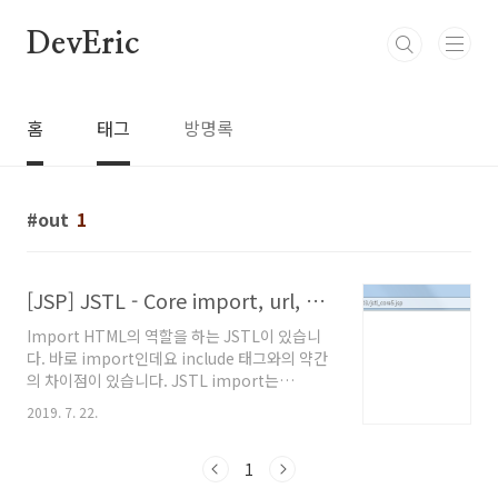
본문 바로가기
DevEric
홈
태그
방명록
out
1
[JSP] JSTL - Core import, url, out, redirect, catch
Import HTML의 역할을 하는 JSTL이 있습니
다. 바로 import인데요 include 태그와의 약간
의 차이점이 있습니다. JSTL import는
contextPath를 포함하여 주소를 입력받지 않습
2019. 7. 22.
니다. 즉 URI 패스만을 입력받습니다. 다음 예제
와 같이 사용할 수 있습니다. 이번 예제에서는
JSTL - forEach편에서 만들어 놓았던 페이지를
1
import시켜주었습니다. /03/jstl_core3.jsp