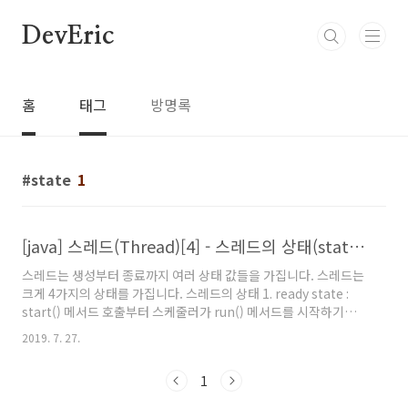
본문 바로가기
DevEric
홈
태그
방명록
state
1
[java] 스레드(Thread)[4] - 스레드의 상태(state) 제어
스레드는 생성부터 종료까지 여러 상태 값들을 가집니다. 스레드는
크게 4가지의 상태를 가집니다. 스레드의 상태 1. ready state :
start() 메서드 호출부터 스케줄러가 run() 메서드를 시작하기까지
의 상태입니다. 2. run state : 스레드가 ready state이고, 스케줄
2019. 7. 27.
러가 run() 메서드를 실행시키면 해당 스레드는 run state 상태가
됩니다. 3. non-runnable state : run state상태인 스레드가 동
1
작을 일시 정지한 상태입니다. non-runnable state에는 3가지의
상태(wating, sleeping, blocked)가 있습니다 3-1 : wating