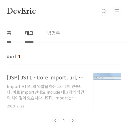
본문 바로가기
DevEric
홈
태그
방명록
url
1
[JSP] JSTL - Core import, url, out, redirect, catch
Import HTML의 역할을 하는 JSTL이 있습니
다. 바로 import인데요 include 태그와의 약간
의 차이점이 있습니다. JSTL import는
contextPath를 포함하여 주소를 입력받지 않습
2019. 7. 22.
니다. 즉 URI 패스만을 입력받습니다. 다음 예제
와 같이 사용할 수 있습니다. 이번 예제에서는
JSTL - forEach편에서 만들어 놓았던 페이지를
1
import시켜주었습니다. /03/jstl_core3.jsp