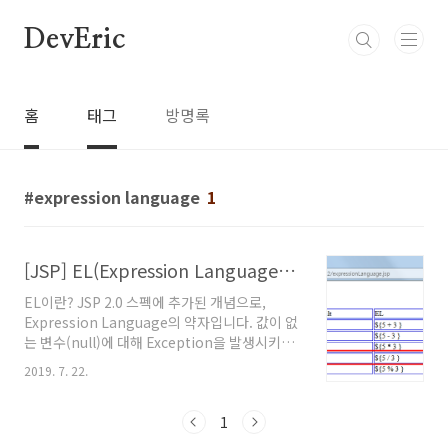
본문 바로가기
DevEric
홈
태그
방명록
expression language
1
[JSP] EL(Expression Language) 사칙연산, 논리연산
EL이란? JSP 2.0 스펙에 추가된 개념으로,
Expression Language의 약자입니다. 값이 없
는 변수(null)에 대해 Exception을 발생시키지
않습니다. 값이 없는 문자, 숫자에 대한 형변환을
2019. 7. 22.
자동으로 처리해줍니다 EL 구문 EL 구분은 "${
... }" 형식으로 사용할 수 있습니다. String, int
와 같은 기본형부터 true, false와 같은
1
boolean형과 내부적인 +, -, *, /, %등의 연산